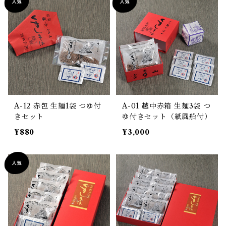
A-12 赤包 生麺1袋 つゆ付
A-01 越中赤箱 生麺3袋 つ
きセット
ゆ付きセット（紙風船付）
¥880
¥3,000