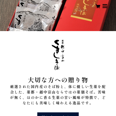
大切な方への贈り物
厳選された国内産のそば粉と、体に優しい生薬を配
合した、薬都・越中富山ならではの薬膳そば。苦味
が無く、ほのかに香る生薬の甘い風味が特徴で、ど
なたにも美味しく味わえる逸品です。